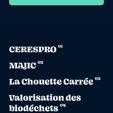
01
CERESPRO
02
MAJIC
03
La Chouette Carrée
Valorisation des
04
biodéchets